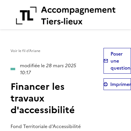
Aiguillage des Tiers-Lieux
Voir le fil d’Ariane
Poser
une
modifiée le
28 mars 2025
question
10:17
Financer les
Imprimer
travaux
d'accessibilité
Fond Territoriale d'Accessibilité