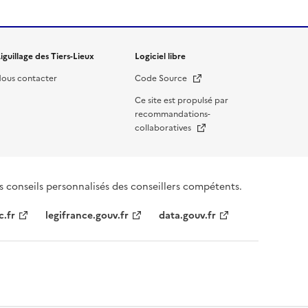
iguillage des Tiers-Lieux
Logiciel libre
Nouvelle fenêtre
ous contacter
Code Source
Ce site est propulsé par
recommandations-
Nouvelle fenêtre
collaboratives
s conseils personnalisés des conseillers compétents.
c.fr
legifrance.gouv.fr
data.gouv.fr