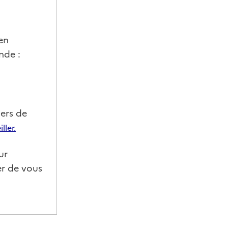
 en
nde :
iers de
ler.
ur
er de vous