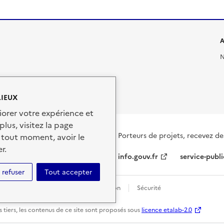
A
N
LIEUX
iorer votre expérience et
plus, visitez la page
Porteurs de projets, recevez de
 tout moment, avoir le
r.
info.gouv.fr
service-publi
 refuser
Tout accepter
personnelles
Conditions d'utilisation
Sécurité
 tiers, les contenus de ce site sont proposés sous
licence etalab-2.0